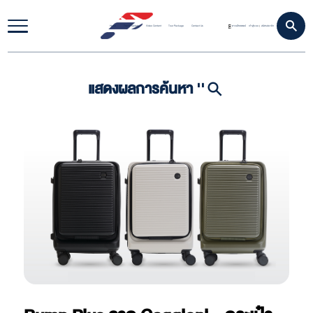
Home
Travel Update
Video Content
Tour Package
Contact Us
ดาวน์โหลดแอป
เข้าสู่ระบบ
สมัครสมาชิก
|
แสดงผลการค้นหา ''