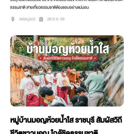
ธรรมชาติ สายเที่ยวธรรมชาติต้องชอบอย่างแน่นอน
เพชรบูรณ์
28 ส.ค. 66
หมู่บ้านมอญห้วยน้ำใส ราชบุรี สัมผัสวิถี
ชีวิตชาวมอญ ใกล้ชิดธรรมชาติ