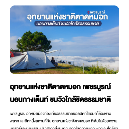
อุทยานแห่งชาติตาดหมอก เพชรบูรณ์
นอนกางเต็นท์ ชมวิวใกล้ชิดธรรมชาติ
เพชรบูรณ์ อีกหนึ่งเมืองท่องเที่ยวธรรมชาติยอดฮิตที่ใครมาก็ต้องห้าม
พลาด และอีกหนึ่งสถานที่กับ อุทยานแห่งชาติตาดหมอก ที่เต็มไปด้วยความ
บริสุทธิ์และเงียบสงบ ปราศจากสิ่งรบกวนจากโลกภายนอก พักผ่อนใกล้ชิด