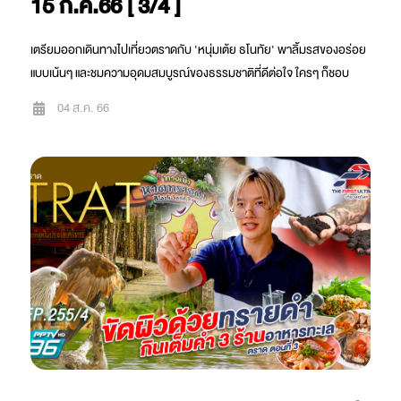
15 ก.ค.66 [ 3/4 ]
เตรียมออกเดินทางไปเที่ยวตราดกับ 'หนุ่มเต้ย ธโนทัย' พาลิ้มรสของอร่อย
แบบเน้นๆ และชมความอุดมสมบูรณ์ของธรรมชาติที่ดีต่อใจ ใครๆ ก็ชอบ
04 ส.ค. 66