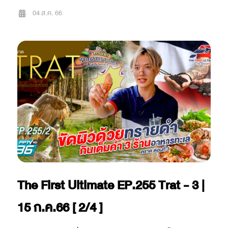
04 ส.ค. 66
The First Ultimate EP.255 Trat - 3 |
15 ก.ค.66 [ 2/4 ]