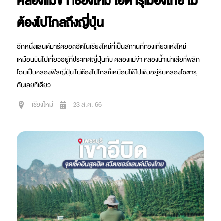
คลองแม่ข่า เชียงใหม่ โอตารุเมืองไทย ไม่
ต้องไปไกลถึงญี่ปุ่น
อีกหนึ่งแลนด์มาร์คยอดฮิตในเชียงใหม่ที่เป็นสถานที่ท่องเที่ยวแห่งใหม่
เหมือนบินไปเที่ยวอยู่ที่ประเทศญี่ปุ่นกับ คลองแม่ข่า คลองน้ำเน่าเสียที่พลิก
โฉมเป็นคลองฟีลญี่ปุ่น ไม่ต้องไปไกลก็เหมือนได้ไปเดินอยู่ริมคลองโอตารุ
กันเลยทีเดียว
เชียงใหม่
23 ส.ค. 66