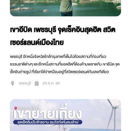
เขาอีบิด เพชรบุรี จุดเช็คอินสุดฮิต สวิต
เซอร์แลนด์เมืองไทย
เพชรบุรี อีกหนึ่งจังหวัดใกล้กรุงเทพที่เต็มไปด้วยสถานที่ท่องเที่ยว
ธรรมชาติต่างๆ และอีกหนึ่งสถานที่ยอดฮิตที่ต้องห้ามพลาดกับ เขาอีบิด จุด
เช็คอินถ่ายรูป ที่เรียกได้ว่าเหมือนอยู่ที่สวิตเซอร์แลนด์กันเลยทีเดียว
เพชรบุรี
23 ส.ค. 66