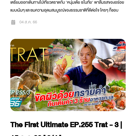
เตรียมออกเดินทางไปเที่ยวตราดกับ 'หนุ่มเต้ย ธโนทัย' พาลิ้มรสของอร่อย
แบบเน้นๆ และชมความอุดมสมบูรณ์ของธรรมชาติที่ดีต่อใจ ใครๆ ก็ชอบ
04 ส.ค. 66
The First Ultimate EP.255 Trat - 3 |