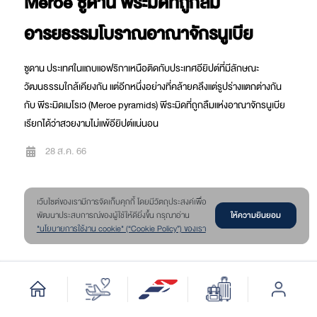
Meroe ซูดาน พีระมิดที่ถูกลืม
อารยธรรมโบราณอาณาจักรนูเบีย
ซูดาน ประเทศในแถบแอฟริกาเหนือติดกับประเทศอียิปต์ที่มีลักษณะ
วัฒนธรรมใกล้เคียงกัน แต่อีกหนึ่งอย่างที่คล้ายคลึงแต่รูปร่างแตกต่างกัน
กับ พีระมิดเมโรเว (Meroe pyramids) พีระมิดที่ถูกลืมแห่งอาณาจักรนูเบีย
เรียกได้ว่าสวยงามไม่แพ้อียิปต์แน่นอน
28 ส.ค. 66
เว๊บไซต์ของเรามีการจัดเก็บคุกกี้ โดยมีวัตถุประสงค์เพื่อ
ให้ความยินยอม
พัฒนาประสบการณ์ของผู้ใช้ให้ดียิ่งขึ้น กรุณาอ่าน
"นโยบายการใช้งาน cookie" (“Cookie Policy”) ของเรา