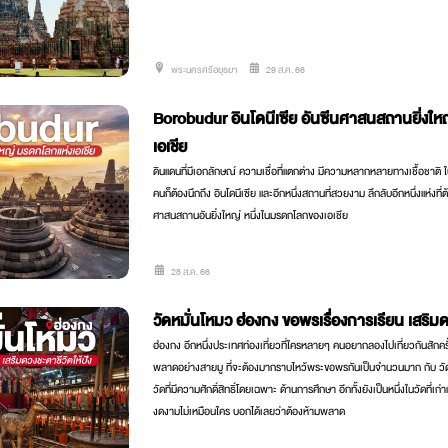
พระนครศรีอยุธยา
29 ส.ค. 66
Borobudur อินโดนีเซีย อันซีนศาสนสถานยิ่งให
เอเชีย
ดินแดนที่มีเอกลักษณ์ ความเชื่อที่แตกต่าง มีความหลากหลายทางเชื้อชาติ 
คนก็ต้องนึกถึง อินโดนีเซีย และอีกหนึ่งสถานที่สวยงาม ลึกลับอีกหนึ่งแห่ง
ศาสนสถานอันยิ่งใหญ่ หนึ่งในมรดกโลกของเอเชีย
28 ส.ค. 66
วัดหมั่นโหมว ฮ่องกง ขอพรเรื่องการเรียน เสริมด
ฮ่องกง อีกหนึ่งประเทศท่องเที่ยวที่ใครหลายๆ คนอยากลองไปเที่ยวกันสักครั้ง แ
พลาดอย่างสายมู ที่จะต้องมากราบไหว้พระขอพรกันเป็นจำนวนมาก กับ ว
วัดที่มีความศักดิ์สิทธิ์โดยเฉพาะ ด้านการศึกษา อีกทั้งยังเป็นหนึ่งในวัดที่เก่า
งดงามไม่เหมือนใคร บอกได้เลยว่าต้องห้ามพลาด