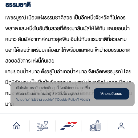
ธรรมชาติ
เพชรบูรณ์ เมืองแห่งธรรมชาติสวย เป็นอีกหนึ่งจังหวัดที่ไม่ควร
พลาด และหนึ่งในอันซีนสวยที่ต้องมาสัมผัสให้ได้กับ แคนยอนน้ำ
หนาว สัมผัสอากาศหนาวสุดฟิน อินไปกับธรรมชาติที่สวยงาม
บอกได้เลยว่าเตรียมกล้องมาให้พร้อมและเดินเข้าป่าชมธรรมชาติ
สวยอลังการแห่งนี้กันเลย
แคนยอนน้ำหนาว ตั้งอยู่ในอำเภอน้ำหนาว จังหวัดเพชรบูรณ์ โดย
มีภูมิลักษณะเป็นผืนป่าเขียวอุดมสมบูรณ์ ช่วงหลังฝนตกจะมีทะเล
เว๊บไซต์ของเรามีการจัดเก็บคุกกี้ โดยมีวัตถุประสงค์เพื่อ
หมอกพัดผ่านให้เห็นได้เห็นกัน รับรองได้เลยว่าเป็นภาพที่สวยงาม
ให้ความยินยอม
พัฒนาประสบการณ์ของผู้ใช้ให้ดียิ่งขึ้น กรุณาอ่าน
"นโยบายการใช้งาน cookie" (“Cookie Policy”) ของเรา
มาก