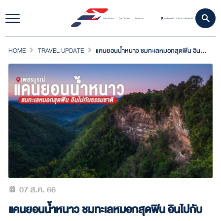
Home
Travel Update
Video Content
Tour Package
Contact Us
ดาวน์โหลดแอป
เข้าสู่ระบบ
สมัครสมาชิก
|
HOME
TRAVEL UPDATE
แคนยอนน้ำหนาว ชมทะเลหมอกสุดฟิน อินไปกับธรรมชาติ
07 ส.ค. 66
แคนยอนน้ำหนาว ชมทะเลหมอกสุดฟิน อินไปกับ