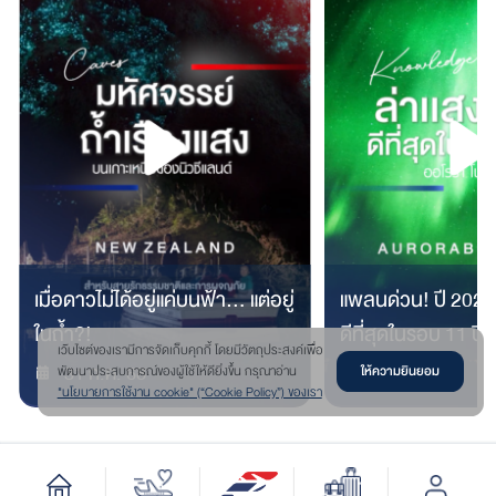
เมื่อดาวไม่ได้อยู่แค่บนฟ้า… แต่อยู่
แพลนด่วน! ปี 2025 
ในถ้ำ?!
ดีที่สุดในรอบ 11 ปี
เว๊บไซต์ของเรามีการจัดเก็บคุกกี้ โดยมีวัตถุประสงค์เพื่อ
31 ก.ค. 68
31 ก.ค. 68
ให้ความยินยอม
พัฒนาประสบการณ์ของผู้ใช้ให้ดียิ่งขึ้น กรุณาอ่าน
"นโยบายการใช้งาน cookie" (“Cookie Policy”) ของเรา