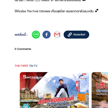
อย่าลืม!! กดไลก์ 👍🏻 กดแชร์ 💬 และกดกระดิ่งแจ้งเตือน 🔔
ให้กับช่อง The First Ultimate เที่ยวสุดโลก ของพวกเราด้วยนะครับ 💕
แชร์เรื่องนี้ :
คัดลอกลิงค์
0 Comments
THE FIRST
ON TV