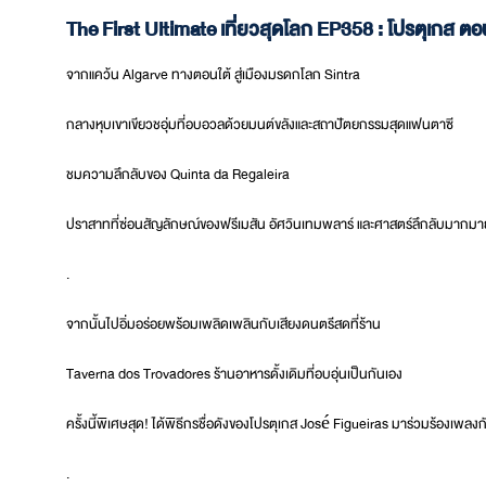
The First Ultimate เที่ยวสุดโลก EP358 : โปรตุเกส ตอ
จากแคว้น Algarve ทางตอนใต้ สู่เมืองมรดกโลก Sintra
กลางหุบเขาเขียวชอุ่มที่อบอวลด้วยมนต์ขลังและสถาปัตยกรรมสุดแฟนตาซี
ชมความลึกลับของ Quinta da Regaleira
ปราสาทที่ซ่อนสัญลักษณ์ของฟรีเมสัน อัศวินเทมพลาร์ และศาสตร์ลึกลับมากมา
.
จากนั้นไปอิ่มอร่อยพร้อมเพลิดเพลินกับเสียงดนตรีสดที่ร้าน
Taverna dos Trovadores ร้านอาหารดั้งเดิมที่อบอุ่นเป็นกันเอง
ครั้งนี้พิเศษสุด! ได้พิธีกรชื่อดังของโปรตุเกส José Figueiras มาร่วมร้องเพลง
.