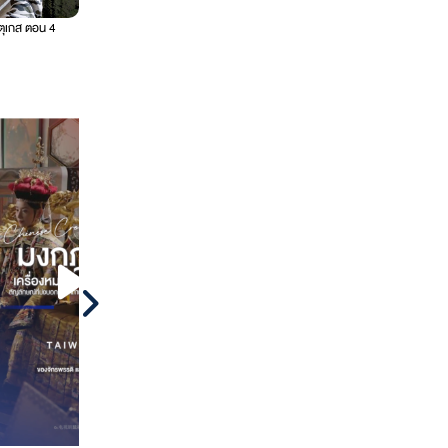
รตุเกส ตอน 4