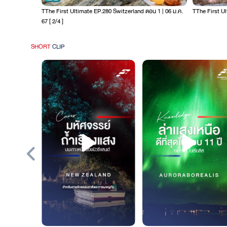
TThe First Ultimate EP.280 Switzerland ตอน 1 | 06 ม.ค.
TThe First Ul
67 [ 2/4 ]
SHORT
CLIP