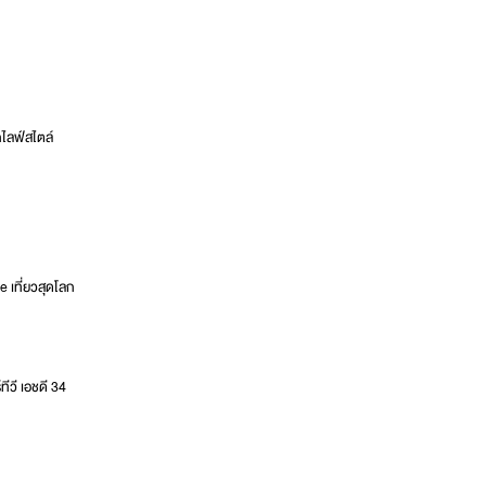
ไลฟ์สไตล์
e เที่ยวสุดโลก
ีวี เอชดี 34