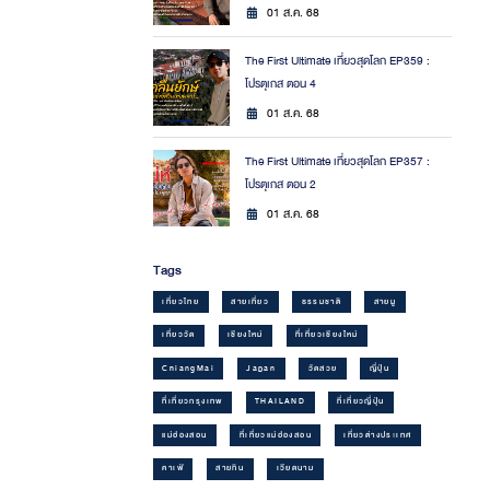
01 ส.ค. 68
The First Ultimate เที่ยวสุดโลก EP359 :
โปรตุเกส ตอน 4
01 ส.ค. 68
The First Ultimate เที่ยวสุดโลก EP357 :
โปรตุเกส ตอน 2
01 ส.ค. 68
Tags
เที่ยวไทย
สายเที่ยว
ธรรมชาติ
สายมู
เที่ยววัด
เชียงใหม่
ที่เที่ยวเชียงใหม่
ChiangMai
Japan
วัดสวย
ญี่ปุ่น
ที่เที่ยวกรุงเทพ
THAILAND
ที่เที่ยวญี่ปุ่น
แม่ฮ่องสอน
ที่เที่ยวแม่ฮ่องสอน
เที่ยวต่างประเทศ
คาเฟ่
สายกิน
เวียดนาม