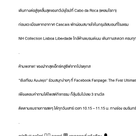
เดินทางต่อสู่จุดสิ้นสุดของทวีปยุโรปที่ Cabo da Roca (แหลมโรกา)
ก่อนแวะเมืองตากอากาศ Cascais พักผ่อนสบายใจในกรุงลิสบอนที่โรงแรม
NH Collection Lisboa Liberdade ใกล้ห้างแบรนด์เนม เดินทางสะดวก ครบทุก
.
ห้ามพลาด! ของฝากสุดเอ็กซ์คลูซีฟจากโปรตุเกส
"เชิงเทียน Azulejo" ร่วมสนุกง่ายๆ ที่ Facebook Fanpage: The First Ultimat
เพียงตอบคำถามใต้โพสต์กิจกรรม ก็ลุ้นรับไปเลย 3 รางวัล
ติดตามชมรายการสดๆ ได้ทุกวันเสาร์ เวลา 10.15 – 11.15 น. ทางช่อง อมรินทร์ท
.