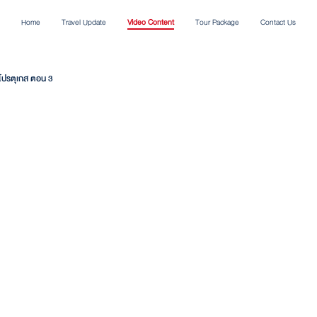
Home
Travel Update
Video Content
Tour Package
Contact Us
 โปรตุเกส ตอน 3