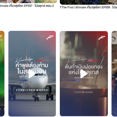
timate เที่ยวสุดโลก EP357 : โปรตุเกส ตอน 2
TThe First Ultimate เที่ยวสุดโลก EP359 : โป