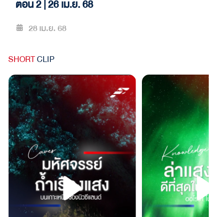
ตอน 2 | 26 เม.ย. 68
B
28 เม.ย. 68
SHORT
CLIP