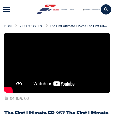
Home
Travel Update
Video Content
Tour Package
Contact Us
ดาวน์โหลดแอป
เข้าสู่ระบบ
สมัครสมาชิก
|
HOME
VIDEO CONTENT
The First Ultimate EP.257 The First Ultimate Rally Tropical Paradise 2 | 29 ก.ค.66 [ 4/4 ]
04 ส.ค. 66
The First Ultimate EP.257 The First Ultimate