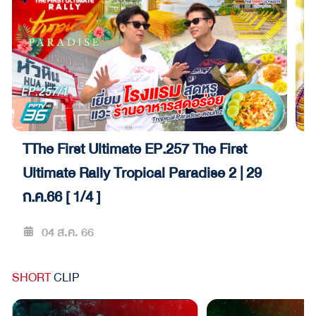
TThe First Ultimate EP.257 The First
T
Ultimate Rally Tropical Paradise 2 | 29
ต
ก.ค.66 [ 1/4 ]
04 ส.ค. 66
SHORT
CLIP