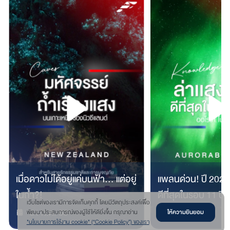
เมื่อดาวไม่ได้อยู่แค่บนฟ้า… แต่อยู่
แพลนด่วน! ปี 2025 
ในถ้ำ?!
ดีที่สุดในรอบ 11 ปี
เว๊บไซต์ของเรามีการจัดเก็บคุกกี้ โดยมีวัตถุประสงค์เพื่อ
31 ก.ค. 68
31 ก.ค. 68
ให้ความยินยอม
พัฒนาประสบการณ์ของผู้ใช้ให้ดียิ่งขึ้น กรุณาอ่าน
"นโยบายการใช้งาน cookie" (“Cookie Policy”) ของเรา